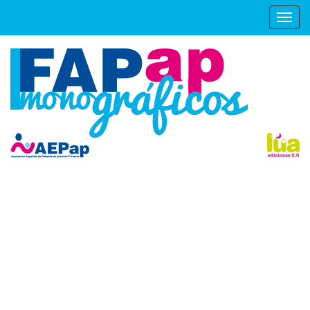
Mostr
menú