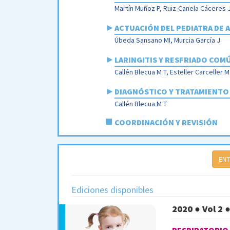
Martín Muñoz P, Ruiz-Canela Cáceres 
►
ACTUACIÓN DEL PEDIATRA DE 
Úbeda Sansano MI, Murcia García J
►
LARINGITIS Y RESFRIADO COM
Callén Blecua M T, Esteller Carceller M
►
DIAGNÓSTICO Y TRATAMIENTO D
Callén Blecua M T
■
COORDINACIÓN Y REVISIÓN
EN
Ediciones disponibles
2020 ● Vol 2 ●
RESPIRATORIO 