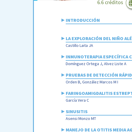
6.6 créditos
►
INTRODUCCIÓN
►
LA EXPLORACIÓN DEL NIÑO AL
Castillo Laita JA
►
INMUNOTERAPIA ESPECÍFICA CO
Domínguez Ortega J, Alvez Liste A
►
PRUEBAS DE DETECCIÓN RÁPID
Orden B, González Marcos M I
►
FARINGOAMIGDALITIS ESTREPT
García Vera C
►
SINUSITIS
Asensi Monzo MT
►
MANEJO DE LA OTITIS MEDIA A