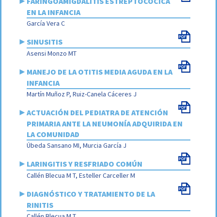
►
FARINGOAMIGDALITIS ESTREPTOCÓCICA
EN LA INFANCIA
García Vera C
►
SINUSITIS
Asensi Monzo MT
►
MANEJO DE LA OTITIS MEDIA AGUDA EN LA
INFANCIA
Martín Muñoz P, Ruiz-Canela Cáceres J
►
ACTUACIÓN DEL PEDIATRA DE ATENCIÓN
PRIMARIA ANTE LA NEUMONÍA ADQUIRIDA EN
LA COMUNIDAD
Úbeda Sansano MI, Murcia García J
►
LARINGITIS Y RESFRIADO COMÚN
Callén Blecua M T, Esteller Carceller M
►
DIAGNÓSTICO Y TRATAMIENTO DE LA
RINITIS
Callén Blecua M T