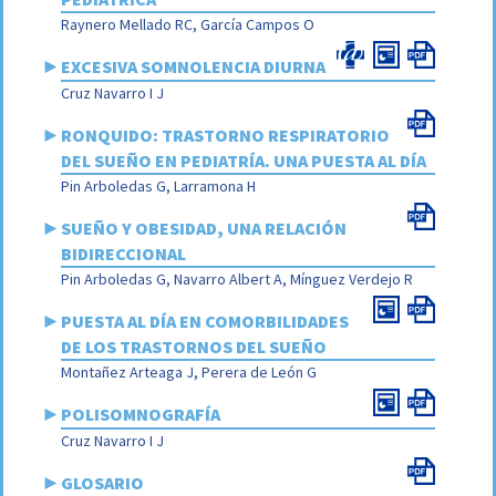
Raynero Mellado RC, García Campos O
►
EXCESIVA SOMNOLENCIA DIURNA
Cruz Navarro I J
►
RONQUIDO: TRASTORNO RESPIRATORIO
DEL SUEÑO EN PEDIATRÍA. UNA PUESTA AL DÍA
Pin Arboledas G, Larramona H
►
SUEÑO Y OBESIDAD, UNA RELACIÓN
BIDIRECCIONAL
Pin Arboledas G, Navarro Albert A, Mínguez Verdejo R
►
PUESTA AL DÍA EN COMORBILIDADES
DE LOS TRASTORNOS DEL SUEÑO
Montañez Arteaga J, Perera de León G
►
POLISOMNOGRAFÍA
Cruz Navarro I J
►
GLOSARIO